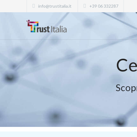
info@trustitalia.it
+39 06 332287
Ce
Scop