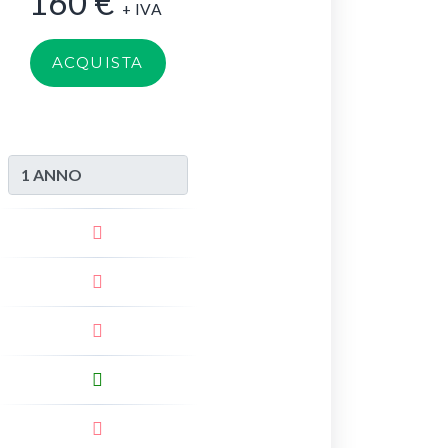
160
€
+ IVA
ACQUISTA