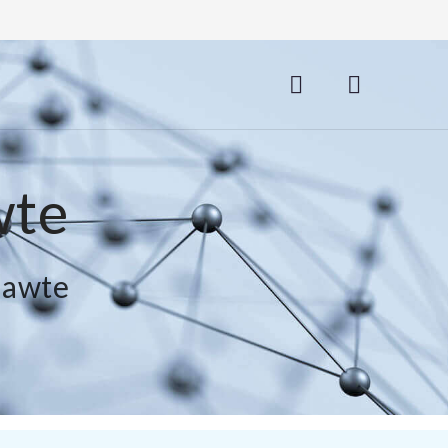
wte
hawte