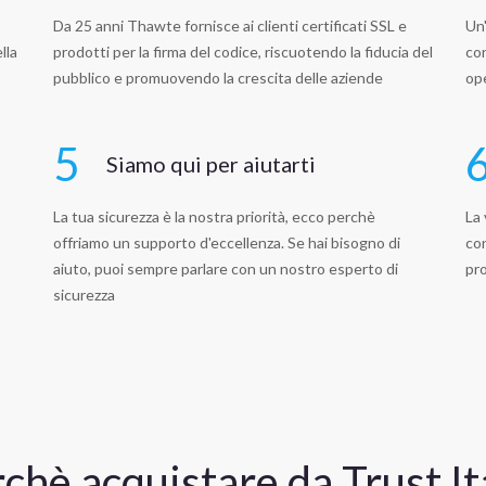
Da 25 anni Thawte fornisce ai clienti certificati SSL e
Un'
lla
prodotti per la firma del codice, riscuotendo la fiducia del
con
pubblico e promuovendo la crescita delle aziende
op
5
Siamo qui per aiutarti
La tua sicurezza è la nostra priorità, ecco perchè
La 
offriamo un supporto d'eccellenza. Se hai bisogno di
con
aiuto, puoi sempre parlare con un nostro esperto di
pro
sicurezza
chè acquistare da Trust It