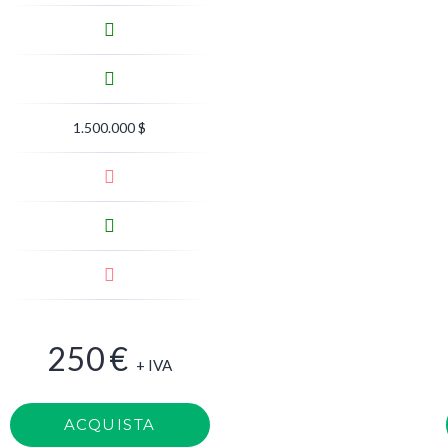
1.500.000 $
250
€
+ IVA
ACQUISTA