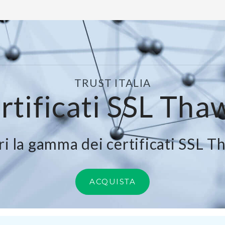
TRUST ITALIA
rtificati SSL Tha
ri la gamma dei certificati SSL T
ACQUISTA