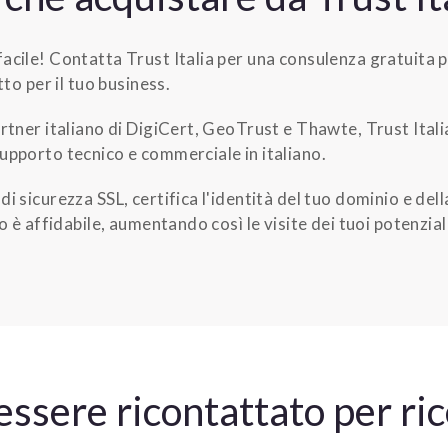
acile! Contatta Trust Italia per una consulenza gratuita p
tto per il tuo business.
artner italiano di DigiCert, GeoTrust e Thawte, Trust Italia 
supporto tecnico e commerciale in italiano.
di sicurezza SSL, certifica l'identità del tuo dominio e del
to è affidabile, aumentando così le visite dei tuoi potenziali
essere ricontattato per ri