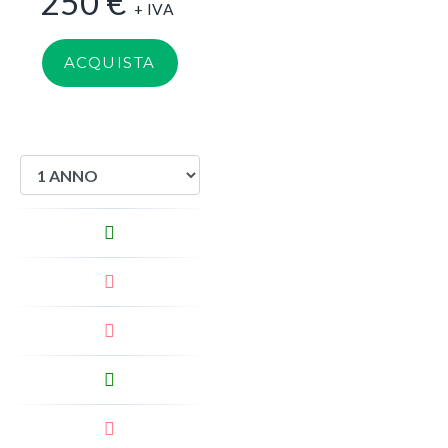
250
€
+ IVA
ACQUISTA