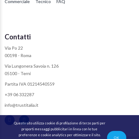
Commerciale
Tecnico
FAQ
Contatti
Via Po 22
00198 - Roma
Via Lungonera Savoia n. 126
05100 - Terni
Partita IVA 01214540559
+39 06 332287
info@trustitalia.it
Questo sito utilizza cookie di profilazione di terze parti per
proporti messaggi pubblicitari in linea con le tue
preferenze e cookie analytics per ottimizzare il sito.
OK